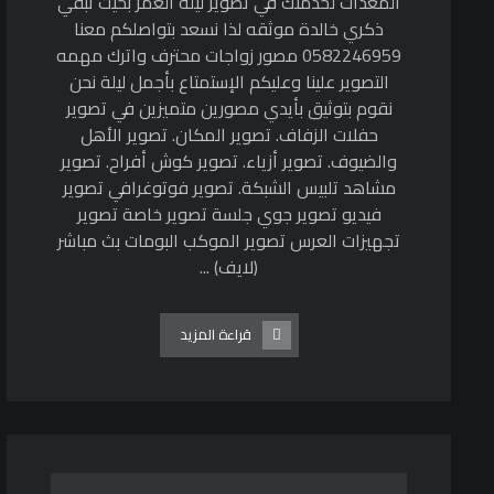
المعدات لخدمتك في تصوير ليلة العمر بحيث تبقي
ذكري خالدة موثقه لذا نسعد بتواصلكم معنا
0582246959 مصور زواجات محترف واترك مهمه
التصوير علينا وعليكم الإستمتاع بأجمل ليلة نحن
نقوم بتوثيق بأيدي مصورين متميزين في تصوير
حفلات الزفاف. تصوير المكان. تصوير الأهل
والضيوف. تصوير أزياء. تصوير كوش أفراح. تصوير
مشاهد تلبيس الشبكة. تصوير فوتوغرافي تصوير
فيديو تصوير جوي جلسة تصوير خاصة تصوير
تجهيزات العرس تصوير الموكب البومات بث مباشر
(لايف) ...
قراءة المزيد