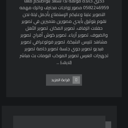
ذكري خالدة موثقه لذا نسعد بتواصلكم معنا
0582246959 مصور زواجات محترف واترك مهمه
التصوير علينا وعليكم الإستمتاع بأجمل ليلة نحن
نقوم بتوثيق بأيدي مصورين متميزين في تصوير
حفلات الزفاف. تصوير المكان. تصوير الأهل
والضيوف. تصوير أزياء. تصوير كوش أفراح. تصوير
مشاهد تلبيس الشبكة. تصوير فوتوغرافي تصوير
فيديو تصوير جوي جلسة تصوير خاصة تصوير
تجهيزات العرس تصوير الموكب البومات بث مباشر
(لايف) ...
قراءة المزيد