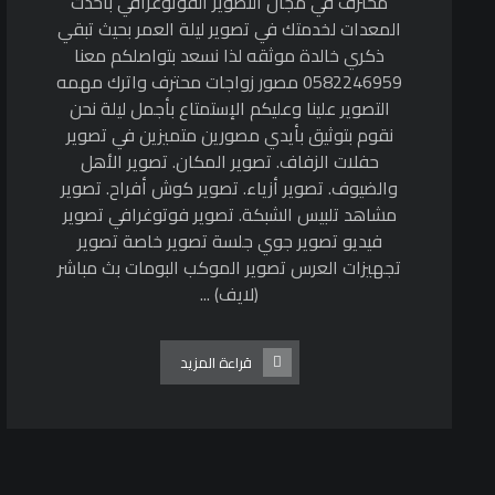
محترف في مجال التصوير الفوتوغرافي بأحدث
المعدات لخدمتك في تصوير ليلة العمر بحيث تبقي
ذكري خالدة موثقه لذا نسعد بتواصلكم معنا
0582246959 مصور زواجات محترف واترك مهمه
التصوير علينا وعليكم الإستمتاع بأجمل ليلة نحن
نقوم بتوثيق بأيدي مصورين متميزين في تصوير
حفلات الزفاف. تصوير المكان. تصوير الأهل
والضيوف. تصوير أزياء. تصوير كوش أفراح. تصوير
مشاهد تلبيس الشبكة. تصوير فوتوغرافي تصوير
فيديو تصوير جوي جلسة تصوير خاصة تصوير
تجهيزات العرس تصوير الموكب البومات بث مباشر
(لايف) ...
قراءة المزيد