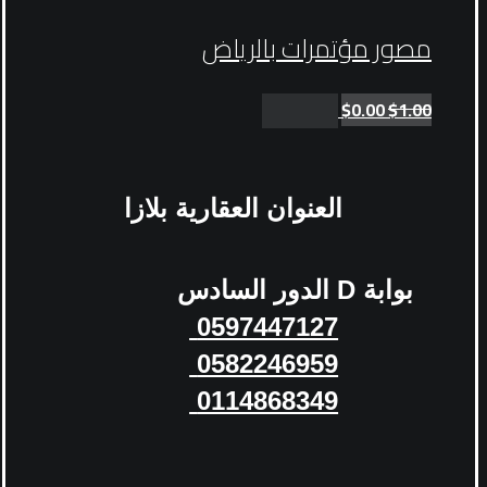
مصور مؤتمرات بالرياض
$
0.00
$
1.00
Add to cart
العنوان
العقارية بلازا
بوابة
D
الدور السادس
0597447127
0582246959
0114868349