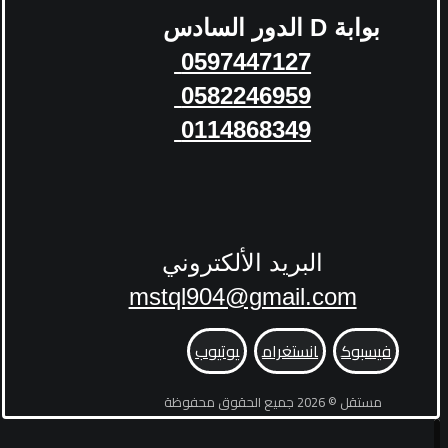
بوابة
D
الدور السادس
0597447127
0582246959
0114868349
البريد الألكتروني
mstql904@gmail.com
فيسبوك
انستغرام
يوتيوب
مستقل © 2026 جميع الحقوق محفوظة