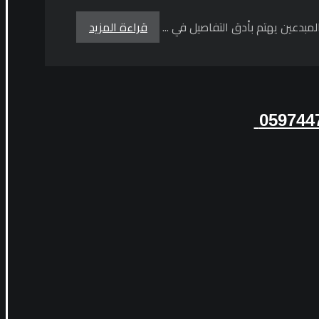
قراءة المزيد
059744