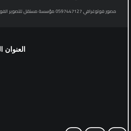
مصور فوتوغرافي 0597447127 مؤسسة مستقل للتصوير الفوتوغرافي متخصصين في التصوير الفوتوغرافي بالرياض بأيدي فريق من المبدعين يهتم بأدق التفاصيل في ...
العنوان
ال