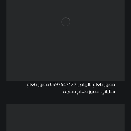
مصور طعام بالرياض 0597447127 مصور طعام
ستايلنج، مصور طعام محترف