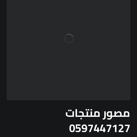
مصور منتجات
0597447127