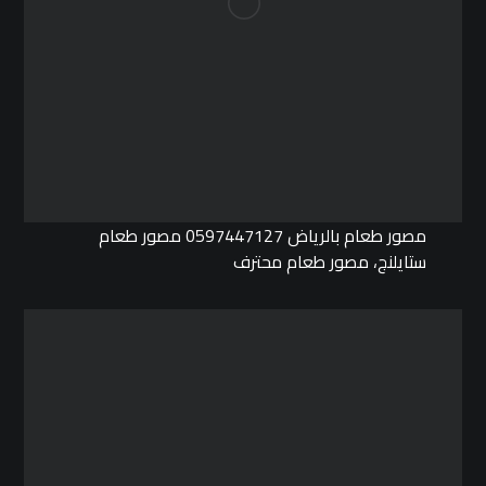
مصور طعام بالرياض 0597447127 مصور طعام
ستايلنج، مصور طعام محترف