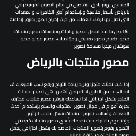
المبدعين يهتم بادق التفاصيل في عالم التصوير الفوتوغرافي
بالرياض بأسعار مناسبة وبإستخدام أدق الكاميرات والمعدات
التي نصل بها لرضاء العملاء من حيث إخراج الصور بطرق إبداعية
🎇اتصل بنا تجد افضل مصور زواجات ومناسبات مصور منتجات
مصور طعام مصور معارض ومؤتمرات، مصور فيديو مصور
سوشيال ميديا مساحة تصوير
مصور منتجات بالرياض
إذا كنت تمتلك متجرًا وتريد زيادة الأرباح ورفع نسب المبيعات ف
انه العديد من الطرق لذلك ومن أهمها هي تصوير منتجات
المتجر بشكل احترافي لذا نساعدك بتوفير مصور منتجات محترف
بخبرة أعوام في مجال تصوير المنتجات والسلع بإستخدام أحدث
المعدات وأساليب تصوير المنتجات بشكل يجذب الزائرين
وإقناعهم بالشراء حيث نخدمك بأيدي مصور منتجات خبرة في
التصوير يقوم بتصوير المنتجات الخاصه بك بشكل احترافي يجعل
صوره المنتج تظهر كافة المزايا