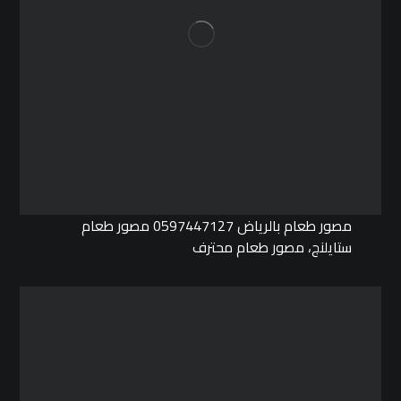
مصور طعام بالرياض 0597447127 مصور طعام
ستايلنج، مصور طعام محترف