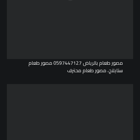
مصور طعام بالرياض 0597447127 مصور طعام
ستايلنج، مصور طعام محترف