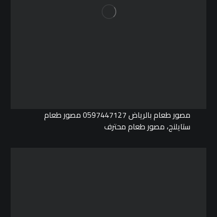
مصور طعام بالرياض 0597447127 مصور طعام
ستايلنج، مصور طعام محترف