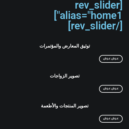
[rev_slider
alias="home1"]
[/rev_slider]
توثيق المعارض والمؤتمرات
عـرض
عـرض
تصوير الزواجات
عـرض
عـرض
تصوير المنتجات والأطعمة
عـرض
عـرض