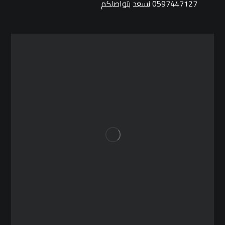
0597447127 نسعد بتواصلكم