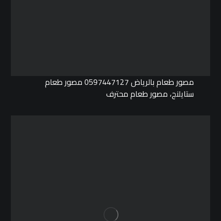
مصور طعام بالرياض 0597447127 مصور طعام
ستايلنج، مصور طعام محترف