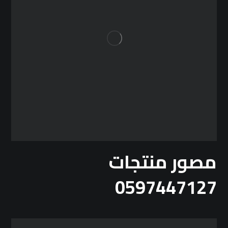
مصور منتجات
0597447127