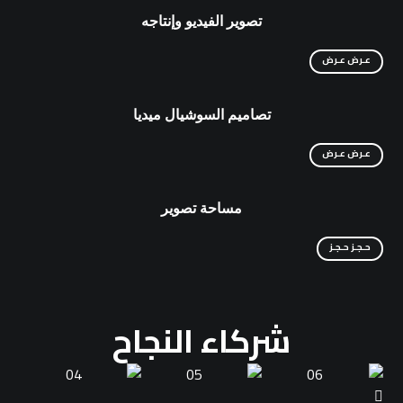
تصوير الفيديو وإنتاجه
عـرض
عـرض
تصاميم السوشيال ميديا
عـرض
عـرض
مساحة تصوير
حـجـز
حـجـز
شركاء النجاح