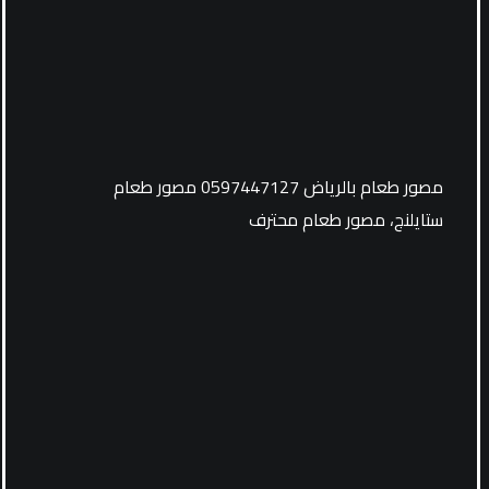
مصور طعام بالرياض 0597447127 مصور طعام
ستايلنج، مصور طعام محترف