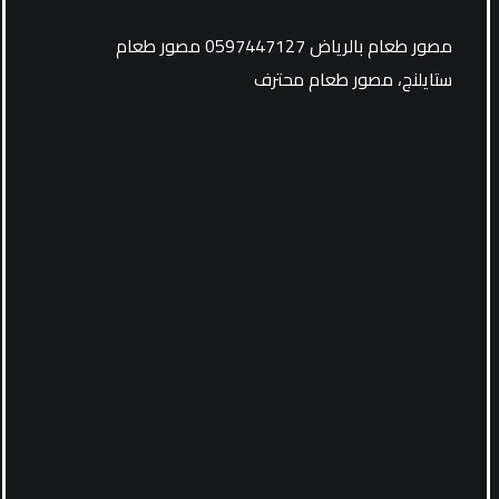
مصور طعام بالرياض 0597447127 مصور طعام
ستايلنج، مصور طعام محترف