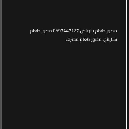
مصور طعام بالرياض 0597447127 مصور طعام
ستايلنج، مصور طعام محترف