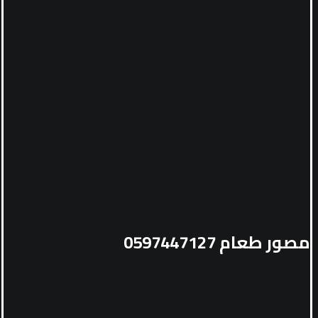
مصور طعام 0597447127