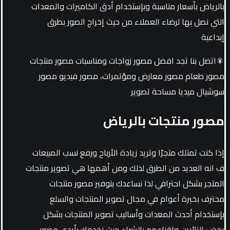
بالرياض بأسعار مناسبة وبإستخدام أدق الكاميرات والمعدات
التي نصل بها لرضاء العملاء من حيث إخراج الصور بطرق
إبداعية
🎇اتصل بنا تجد افضل مصور زواجات ومناسبات مصور منتجات
مصور طعام مصور معارض ومؤتمرات، مصور فيديو مصور
سوشيال ميديا مساحة تصوير
مصور منتجات بالرياض
إذا كنت تمتلك متجرًا وتريد زيادة الأرباح ورفع نسب المبيعات
ف انه العديد من الطرق لذلك ومن أهمها هي تصوير منتجات
المتجر بشكل احترافي لذا نساعدك بتوفير مصور منتجات
محترف بخبرة أعوام في مجال تصوير المنتجات والسلع
بإستخدام أحدث المعدات وأساليب تصوير المنتجات بشكل
يجذب الزائرين وإقناعهم بالشراء حيث نخدمك بأيدي مصور