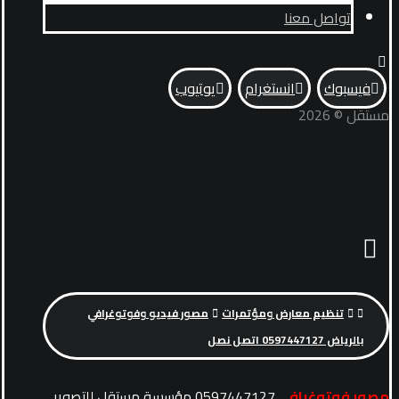
تواصل معنا
فيسبوك
انستغرام
يوتيوب
مستقل © 2026
تنظيم معارض ومؤتمرات
مصور فيديو وفوتوغرافي
بالرياض 0597447127 اتصل نصل
مصور فوتوغرافي
0597447127 مؤسسة مستقل للتصوير