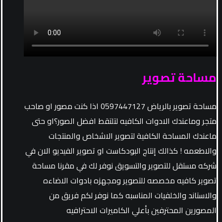
مساحة تصوير
مساحة تصوير بالرياض 0597447127 اذا كنت مصور او صاحب
متجر وماعندك الادوات الكافيه لتلتقط افضل الصور؟او حتى
ماعندك المساحة الكافية لتصوير الاشخاص والمنتجات
والاطعمه ! كذالك إنتاج البودكاست او تصوير الفيديو الان في
شركه مستقل للتصوير والتسويق نوفر لك في مقرنا مساحة
تصوير كافيه مخصصه للتصوير ومجهزه بادوات الاضاءه
والاستاند والخلفيات المناسبه كما نوفر لكم فريق من
المصورين المحترفين بأعلي الكاميرات الاحترافيه