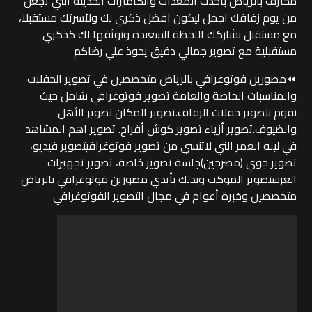
محترف بالرياض باحدث المعدات والكاميرات الحديثة التي تجعل
من يوم زفافك اجمل ليكون افضل ذكري لك ولأسرتك مستقبلا،
مع مستقبل نشاركك اللحظة السعيدة ونوثقها لك كذكري
مستقبلية مع تصوير جمالي دقيق يحوذ علي رضاكم
⏪مصورين فوتوغرافي بالرياض متخصصين في تصوير الحفلات
والمناسبات الخاصة والعامة تصوير فوتوغرافي شامل حيث
نقوم بتصوير حفلات الزفاف.تصوير المكان.تصوير الأهل
والضيوف.تصوير أزياء.تصوير كوش أفراح. تصوير اهم المشاهد
في ليله العمر التي لاتنسي من تصوير فوتوغرافيتصوير فيديو،
تصوير جوي (مصرحين)جلسة تصوير خاصة، تصوير تجهيزات
العرستصوير الموكب وبذلك بأيدي مصورين فوتوغرافي بالرياض
متخصصين وخبرة أعوام في مجال التصوير الفوتوغرافي